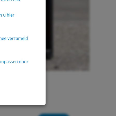
n u hier
rmee verzameld
aanpassen door