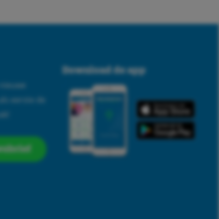
Download de app
n nieuwe
als eerste de
ak!
sbrief