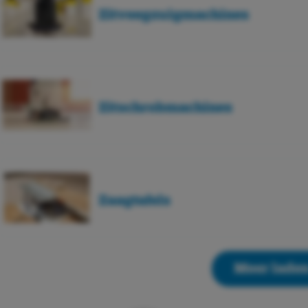
Zitveegzuigmachines
Zitschrobmachines
Zaagtafels
Meer lade