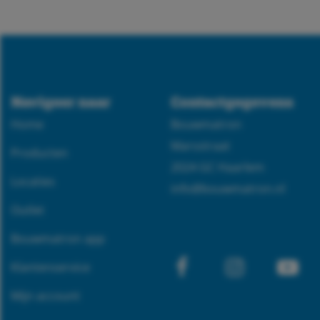
Navigeer naar
Contactgegevens
Home
Bouwmatron
Marsstraat
Producten
2024 GC Haarlem
Locaties
info@bouwmatron.nl
Outlet
Bouwmatron app
Klantenservice
Facebook
Instagram
Yo
Mijn account