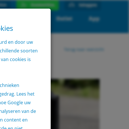
ice
Aanmelden
inloggen
r
Locaties
Outlet
App
kies
uurd en door uw
Terug naar overzicht
chillende soorten
van cookies is
echnieken
gedrag. Lees het
hoe Google uw
nalyseren van de
an content en
rde en niet