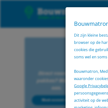
Bouwmatron 
Dit zijn kleine b
browser op de hard
cookies die gebrui
soms wel en soms
Bouwmatron, Media
Direct voordeel
waaronder cookies 
pakken? Meld je
Google Privacybel
aan.
persoonsgegevens 
activiteit op de w
Maak account aan
marketing, inform