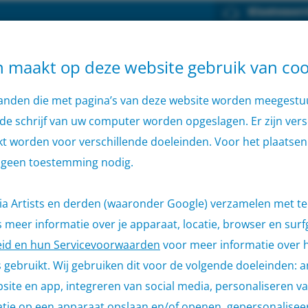
Klantenserv
Home
Aanbod
Container
Verhuu
maakt op deze website gebruik van coo
estanden die met pagina’s van deze website worden meegest
Home
Verhuur
Verdeelkasten
e schrijf van uw computer worden opgeslagen. Er zijn vers
kt worden voor verschillende doeleinden. Voor het plaatsen 
Verdeelkasten
 geen toestemming nodig.
 Artists en derden (waaronder Google) verzamelen met t
meer informatie over je apparaat, locatie, browser en surf
eid en hun Servicevoorwaarden
voor meer informatie over 
gebruikt. Wij gebruiken dit voor de volgende doeleinden: a
ebsite en app, integreren van social media, personaliseren v
atie op een apparaat opslaan en/of openen, gepersonalisee