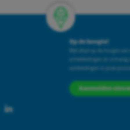
Op de hoogte!
Blijf altijd op de hoogte va
ontwikkelingen en ontvang 
aanbiedingen in jouw postv
Aanmelden nieuw
utube-
Linkedin
play