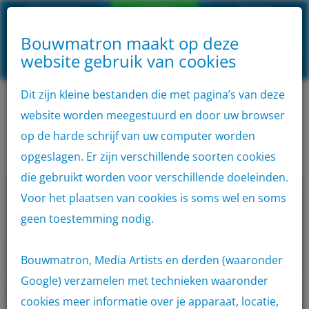
Klantenservice
Aanmelden
inloggen
Bouwmatron maakt op deze
Algemene
website gebruik van cookies
VOLG
Home
AANMELDEN
voorwaarden
Privacyverklaring
Disclaimer
ONS
OP
SOCIAL
Dit zijn kleine bestanden die met pagina’s van deze
Aanbod
MEDIA
website worden meegestuurd en door uw browser
Home
Verhuur
Stoomreinigers
Container
op de harde schrijf van uw computer worden
Stoomreinigers
opgeslagen. Er zijn verschillende soorten cookies
Verhuur
die gebruikt worden voor verschillende doeleinden.
Voor het plaatsen van cookies is soms wel en soms
Locaties
geen toestemming nodig.
Outlet
Bouwmatron, Media Artists en derden (waaronder
App
Google) verzamelen met technieken waaronder
cookies meer informatie over je apparaat, locatie,