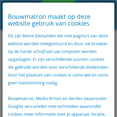
Klantenservice
Aanmelden
inloggen
Bouwmatron maakt op deze
Algemene
website gebruik van cookies
VOLG
Home
AANMELDEN
voorwaarden
Privacyverklaring
Disclaimer
ONS
OP
SOCIAL
Dit zijn kleine bestanden die met pagina’s van deze
Aanbod
MEDIA
website worden meegestuurd en door uw browser
Home
Verhuur
Steigers
Container
op de harde schrijf van uw computer worden
Steigers
opgeslagen. Er zijn verschillende soorten cookies
Verhuur
die gebruikt worden voor verschillende doeleinden.
Voor het plaatsen van cookies is soms wel en soms
Locaties
geen toestemming nodig.
Outlet
Bouwmatron, Media Artists en derden (waaronder
App
Google) verzamelen met technieken waaronder
cookies meer informatie over je apparaat, locatie,