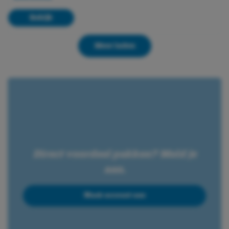
Bekijk
Meer laden
Direct voordeel pakken? Meld je
aan.
Maak account aan