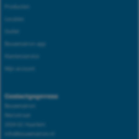
Producten
Locaties
Outlet
Bouwmatron app
Klantenservice
Mijn account
Contactgegevens
Bouwmatron
Marsstraat
2024 GC Haarlem
info@bouwmatron.nl