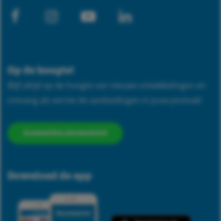
Facebook
Instagram
Youtube-
Linkedin
play
Op de hoogte!
Blijf altijd op de hoogte van nieuwe ontwikkelingen en
ontvang als eerste de aanbiedingen in jouw postvak!
Aanmelden nieuwsbrief
Download de app