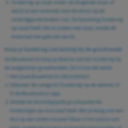
Fundering op staal: onder de dragende muur of
wand zit een verbrede voet die direct op de
onderliggende bodem rust. De benaming fundering
op staal heeft niks te maken met staal, omdat dit
materiaal niet gebruikt wordt.
Koop je fundering met korting bij de groothandel
Via Bouwmatron koop je diverse soorten fundering bij
de aangesloten groothandels. Dit is hoe het werkt:
Kies jouw
Bouwmatron-abonnement
.
Selecteer de categorie ‘Fundering’ op de website of
in de Bouwmatron-app.
Ontdek de dichtstbijzijnde groothandel die
funderingen op voorraad heeft. Ben je bezig met een
klus op een andere locatie? Waar in het land je ook
bent, je weet direct waar je jouw bouwmaterialen af