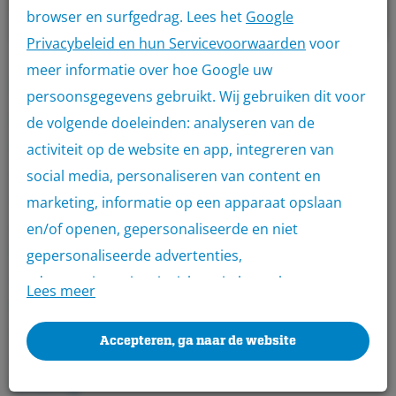
browser en surfgedrag. Lees het
Google
Privacybeleid en hun Servicevoorwaarden
voor
meer informatie over hoe Google uw
Productomschrijving
persoonsgegevens gebruikt. Wij gebruiken dit voor
Ben je op zoek naar funderingen voor de bouw van een
de volgende doeleinden: analyseren van de
woning of (bedrijfs)pand? Dan ben je bij Bouwmatron
activiteit op de website en app, integreren van
aan het juiste adres. Via Bouwmatron krijgen alle
social media, personaliseren van content en
zakelijke klanten met een KvK nummer toegang tot de
marketing, informatie op een apparaat opslaan
aangesloten groothandels.
en/of openen, gepersonaliseerde en niet
Met een uniek toegangsticket kun je jouw funderingen
gepersonaliseerde advertenties,
afhalen bij de groothandel en profiteer je van de beste
advertentiemeting, inzichten in bezoekers en
Lees meer
kwaliteit bouwmaterialen én aantrekkelijke prijzen.
productontwikkeling. Wij kunnen ook uw geolocatie
Afhankelijk van je Bouwmatron-abonnement krijg je
gegevens gebruiken, indien u hier toestemming
Accepteren, ga naar de website
zelfs kortingen tot wel 30% op de aanschaf van je
voor geeft.
fundering.