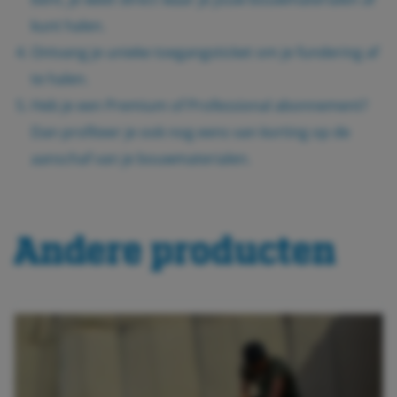
kunt halen.
Ontvang je unieke toegangsticket om je fundering af
te halen.
Heb je een Premium of Professional abonnement?
Dan profiteer je ook nog eens van korting op de
aanschaf van je bouwmaterialen.
Andere producten