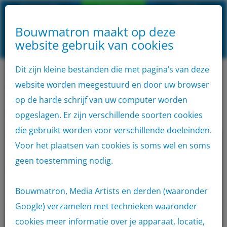
Klantenservice
Aanmelden
inloggen
Bouwmatron maakt op deze
Algemene
website gebruik van cookies
VOLG
Home
AANMELDEN
voorwaarden
Privacyverklaring
Disclaimer
ONS
OP
SOCIAL
Dit zijn kleine bestanden die met pagina’s van deze
Aanbod
MEDIA
website worden meegestuurd en door uw browser
Home
Ruwbouw
Funderingen
Container
op de harde schrijf van uw computer worden
Funderingen
opgeslagen. Er zijn verschillende soorten cookies
Verhuur
die gebruikt worden voor verschillende doeleinden.
Voor het plaatsen van cookies is soms wel en soms
Locaties
geen toestemming nodig.
Outlet
Bouwmatron, Media Artists en derden (waaronder
App
Google) verzamelen met technieken waaronder
cookies meer informatie over je apparaat, locatie,