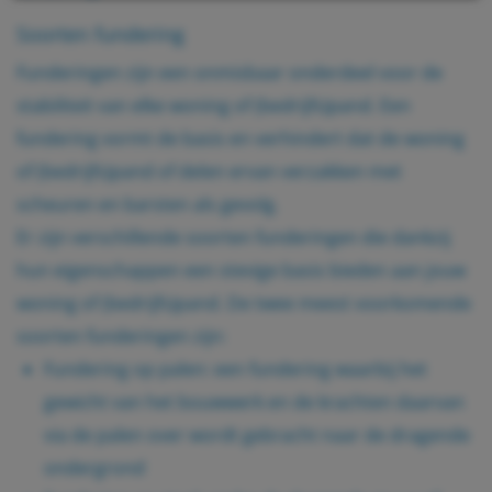
Als u meer wilt weten over de cookies die wij
Soorten fundering
gebruiken, de gegevens die daarmee verzameld
Funderingen zijn een onmisbaar onderdeel voor de
worden en over uw rechten op dit punt, lees dan
stabiliteit van elke woning of (bedrijfs)pand. Een
ons
privacy policy
fundering vormt de basis en verhindert dat de woning
of (bedrijfs)pand of delen ervan verzakken met
Geef toestemming of stel uw eigen keuze in. U kunt
scheuren en barsten als gevolg.
uw voorkeuren opnieuw aanpassen door onderaan
Er zijn verschillende soorten funderingen die dankzij
de pagina op
cookie-instellingen.
te klikken.
hun eigenschappen een stevige basis bieden aan jouw
woning of (bedrijfs)pand. De twee meest voorkomende
soorten funderingen zijn:
Fundering op palen: een fundering waarbij het
gewicht van het bouwwerk en de krachten daarvan
via de palen over wordt gebracht naar de dragende
ondergrond