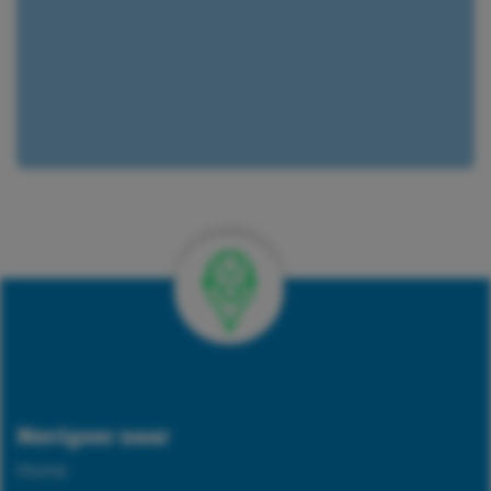
Verkrijgbaar bij 586 vestigingen
Navigeer naar
Home