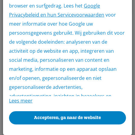
browser en surfgedrag. Lees het
Google
Privacybeleid en hun Servicevoorwaarden
voor
meer informatie over hoe Google uw
Productomschrijving
persoonsgegevens gebruikt. Wij gebruiken dit voor
Ben je op zoek naar cementvezelplaten voor gevels,
de volgende doeleinden: analyseren van de
vloeren, wanden, dakoverstekken of zelfs voor
activiteit op de website en app, integreren van
brandwerende constructies. Bij Bouwmatron ben je
social media, personaliseren van content en
dan aan het juiste adres. Via Bouwmatron kunnen alle
marketing, informatie op een apparaat opslaan
zakelijke klanten met been KvK nummer hun
en/of openen, gepersonaliseerde en niet
cementvezelplaten aanschaffen bij onze aangesloten
gepersonaliseerde advertenties,
groothandels.
advertentiemeting, inzichten in bezoekers en
Lees meer
Met een uniek toegangsticket kun je jouw
productontwikkeling. Wij kunnen ook uw geolocatie
cementvezelplaten afhalen bij de groothandel en
gegevens gebruiken, indien u hier toestemming
Accepteren, ga naar de website
profiteer je van de beste kwaliteit bouwmaterialen én
voor geeft.
aantrekkelijke prijzen.