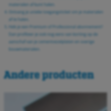
materialen af kunt halen.
Ontvang je unieke toegangsticket om je materialen
af te halen.
Heb je een Premium of Professional abonnement?
Dan profiteer je ook nog eens van korting op de
aanschaf van je cementvezelplaten en overige
bouwmaterialen.
Andere producten