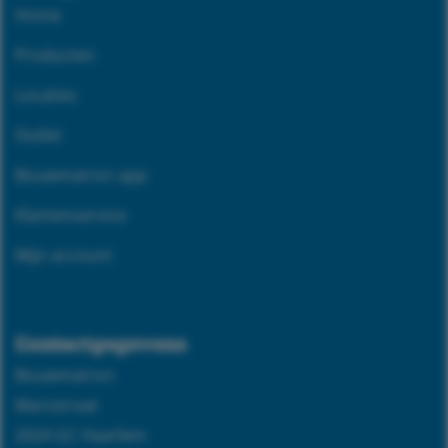
Home
Producten
Locaties
Outlet
Bouwmatron app
Klantenservice
Mijn account
Contactgegevens
Bouwmatron
Marsstraat
2024 GC Haarlem