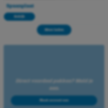
Spaanplaat
Bekijk
Meer laden
Direct voordeel pakken? Meld je
aan.
Maak account aan