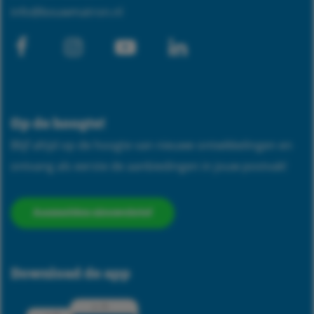
info@bouwmatron.nl
Facebook
Instagram
Youtube-
Linkedin
play
Op de hoogte!
Blijf altijd op de hoogte van nieuwe ontwikkelingen en
ontvang als eerste de aanbiedingen in jouw postvak!
Aanmelden nieuwsbrief
Download de app