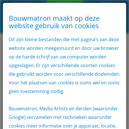
Klantenservice
Aanmelden
inloggen
Bouwmatron maakt op deze
Algemene
website gebruik van cookies
VOLG
Home
AANMELDEN
voorwaarden
Privacyverklaring
Disclaimer
ONS
OP
SOCIAL
Dit zijn kleine bestanden die met pagina’s van deze
Aanbod
MEDIA
website worden meegestuurd en door uw browser
Home
Plaatmateriaal
Cementvezelplaat
Container
op de harde schrijf van uw computer worden
Cementvezelplaat
opgeslagen. Er zijn verschillende soorten cookies
Verhuur
die gebruikt worden voor verschillende doeleinden.
Voor het plaatsen van cookies is soms wel en soms
Locaties
geen toestemming nodig.
Outlet
Bouwmatron, Media Artists en derden (waaronder
App
Google) verzamelen met technieken waaronder
cookies meer informatie over je apparaat, locatie,