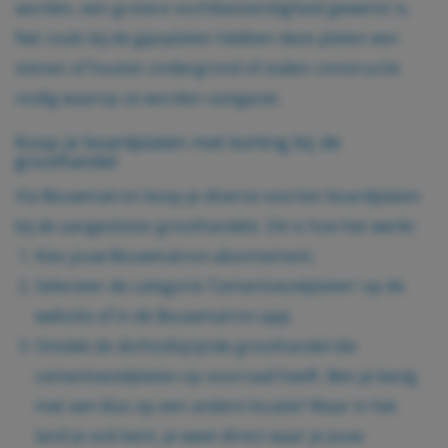
worden, een grotere vochtbestendigheid gewenst is.
Net zoals bij de
gipsplaten
hebben deze platen een
stenen of houten ondergrond of stalen constructie
nodig waarop ze worden vastgezet.
Koop je boardplaten met korting bij de
groothandel
Via Bouwmatron koop je diverse soorten boardplaten
bij de aangesloten groothandels. Dit is hoe het werkt:
Kies jouw
Bouwmatron-abonnement
.
Selecteer de categorie ‘Cementvezelplaten’ op de
website of in de Bouwmatron-app.
Ontdek de dichtstbijzijnde groothandel die
cementvezelplaten op voorraad heeft. Ben je bezig
met een klus op een andere locatie? Waar in het
land je ook bent, je weet direct waar je jouw