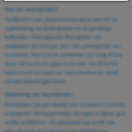
Als u meer wilt weten over de cookies die wij
Wat zijn boardplaten?
gebruiken, de gegevens die daarmee verzameld
Hardboard is een
plaatmateriaal
wat je veel ziet als
worden en over uw rechten op dit punt, lees dan
rugbekleding van kledingkasten en als goedkope
ons
privacy policy
bedbodem of wandpaneel. Boardplaten zijn
vezelplaten die ontstaan door het samenpersen van
Geef toestemming of stel uw eigen keuze in. U kunt
houtvezels. Hoe hard de vezelplaten zijn hang af hoe
uw voorkeuren opnieuw aanpassen door onderaan
zwaar de houtvezels geperst worden. Hardboard is
de pagina op
cookie-instellingen.
te klikken.
bijvoorbeeld een plaat van zware kwaliteit en wordt
ook wel lakboard genoemd.
Bewerking van boardplaten
Boardplaten zijn gemakkelijk met standaard machines
te bewerken. Werkzaamheden als zagen en lijmen gaat
zonder problemen. Het plaatmateriaal wordt veel
gebruikt in de als ondervloer, het afdichten van