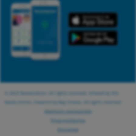
© 2025 Bouwmatron. All rights reserved. Artwork by the
Media Artists
. Powered by
Big Cheese
. All rights reserved.
Algemene voorwaarden
Privacyverklaring
Disclaimer