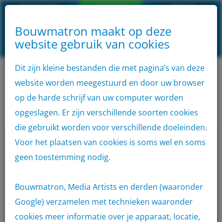
Klantenservice
Aanmelden
inloggen
Bouwmatron maakt op deze
Algemene
website gebruik van cookies
VOLG
Home
AANMELDEN
voorwaarden
Privacyverklaring
Disclaimer
ONS
OP
SOCIAL
Dit zijn kleine bestanden die met pagina’s van deze
Aanbod
MEDIA
website worden meegestuurd en door uw browser
Home
Plaatmateriaal
Boardplaat
Container
op de harde schrijf van uw computer worden
Boardplaat
opgeslagen. Er zijn verschillende soorten cookies
Verhuur
die gebruikt worden voor verschillende doeleinden.
Voor het plaatsen van cookies is soms wel en soms
Locaties
geen toestemming nodig.
Outlet
Bouwmatron, Media Artists en derden (waaronder
App
Google) verzamelen met technieken waaronder
cookies meer informatie over je apparaat, locatie,