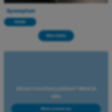
Spaanplaat
Bekijk
Meer laden
Direct voordeel pakken? Meld je
aan.
Maak account aan