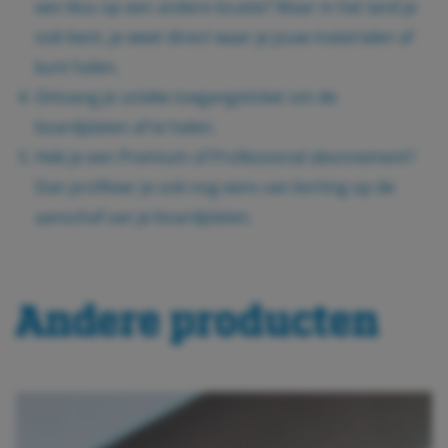
een klus op een andere locatie? Waar in het land je
ook bent, je weet direct waar je jouw materialen af
kunt halen.
Ontvang je unieke toegangsticket om de
boardplaten af te halen.
Heb je een Premium of Professional abonnement?
Dan profiteer je ook nog eens van korting op de
aanschaf van je boardplaten.
Andere producten