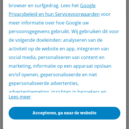
browser en surfgedrag. Lees het
Google
Privacybeleid en hun Servicevoorwaarden
voor
meer informatie over hoe Google uw
Productomschrijving
persoonsgegevens gebruikt. Wij gebruiken dit voor
Ben je op zoek naar boardplaten om toe te passen als
de volgende doeleinden: analyseren van de
bekledingsmateriaal. Voor boardplaten ben je bij
activiteit op de website en app, integreren van
Bouwmatron aan het juiste adres. Via Bouwmatron
social media, personaliseren van content en
kunnen alle zakelijke klanten hun boardplaten
marketing, informatie op een apparaat opslaan
aanschaffen bij onze aangesloten groothandels.
en/of openen, gepersonaliseerde en niet
Met een uniek toegangsticket kun je jouw betonplex
gepersonaliseerde advertenties,
afhalen bij de groothandel en profiteer je van de beste
advertentiemeting, inzichten in bezoekers en
Lees meer
kwaliteit bouwmaterialen én aantrekkelijke prijzen.
productontwikkeling. Wij kunnen ook uw geolocatie
Afhankelijk van je Bouwmatron-abonnement krijg je
gegevens gebruiken, indien u hier toestemming
Accepteren, ga naar de website
zelfs kortingen tot wel 30% op de aanschaf van je
voor geeft.
bouwmaterialen.