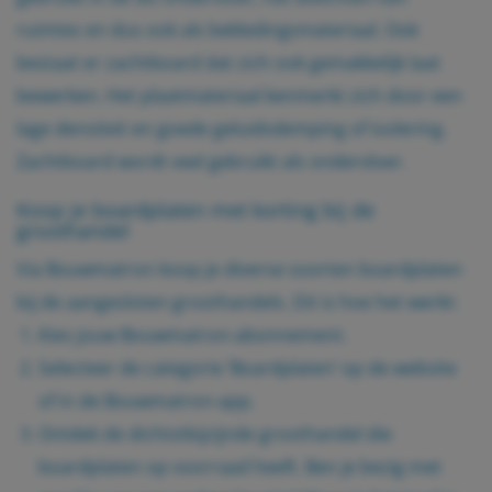
ruimtes en dus ook als bekledingsmateriaal. Ook
bestaat er zachtboard dat zich ook gemakkelijk laat
bewerken. Het plaatmateriaal kenmerkt zich door een
lage densiteit en goede geluidsdemping of isolering.
Zachtboard wordt veel gebruikt als ondervloer.
Koop je boardplaten met korting bij de
groothandel
Via Bouwmatron koop je diverse soorten boardplaten
bij de aangesloten groothandels. Dit is hoe het werkt:
Kies jouw
Bouwmatron-abonnement
.
Selecteer de categorie ‘Boardplaten’ op de website
of in de Bouwmatron-app.
Ontdek de dichtstbijzijnde groothandel die
boardplaten op voorraad heeft. Ben je bezig met