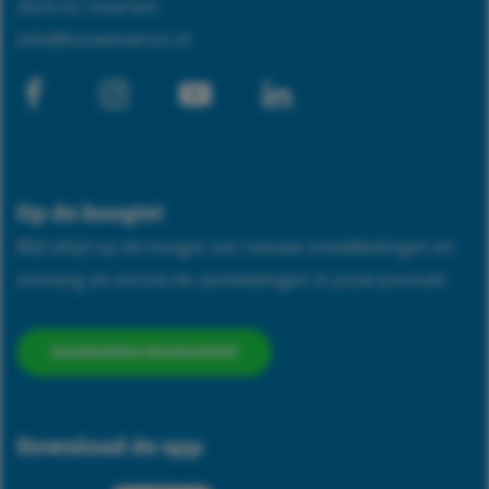
2024 GC Haarlem
info@bouwmatron.nl
Facebook
Instagram
Youtube-
Linkedin
play
Op de hoogte!
Blijf altijd op de hoogte van nieuwe ontwikkelingen en
ontvang als eerste de aanbiedingen in jouw postvak!
Aanmelden nieuwsbrief
Download de app