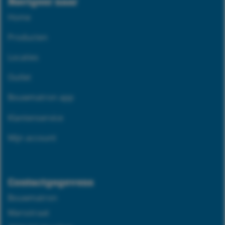
Navigeer naar
Home
Producten
Locaties
Outlet
Bouwmatron app
Klantenservice
Mijn account
Contactgegevens
Bouwmatron
Marsstraat