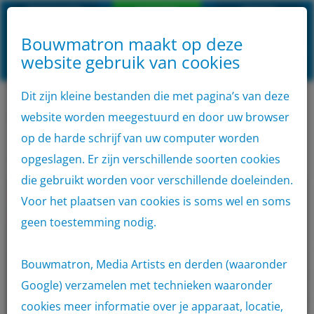
Klantenservice
Aanmelden
inloggen
Bouwmatron maakt op deze
Algemene
website gebruik van cookies
VOLG
Home
AANMELDEN
voorwaarden
Privacyverklaring
Disclaimer
ONS
OP
SOCIAL
Dit zijn kleine bestanden die met pagina’s van deze
Aanbod
MEDIA
website worden meegestuurd en door uw browser
Home
Verhuur
Afvalcontainers
Container
op de harde schrijf van uw computer worden
Afvalcontainers
opgeslagen. Er zijn verschillende soorten cookies
Verhuur
die gebruikt worden voor verschillende doeleinden.
Voor het plaatsen van cookies is soms wel en soms
Locaties
geen toestemming nodig.
Outlet
Bouwmatron, Media Artists en derden (waaronder
App
Google) verzamelen met technieken waaronder
cookies meer informatie over je apparaat, locatie,