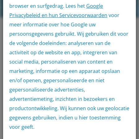
browser en surfgedrag. Lees het
Google
Privacybeleid en hun Servicevoorwaarden
voor
meer informatie over hoe Google uw
persoonsgegevens gebruikt. Wij gebruiken dit voor
IJzerwaren
de volgende doeleinden: analyseren van de
activiteit op de website en app, integreren van
Voor de aanschaf van ijzerwaren kunt u ook terecht bij
social media, personaliseren van content en
uw lokale professionele groothandel. Waar de
marketing, informatie op een apparaat opslaan
groothandel normaliter alleen bedrijven bediend, kunt
en/of openen, gepersonaliseerde en niet
u met de service van Bouwmatron ook als particulier
gepersonaliseerde advertenties,
bij hen terecht. Zoek uw groothandel, print het
advertentiemeting, inzichten in bezoekers en
toegangsticket en gebruik de code bij de kassa.
productontwikkeling. Wij kunnen ook uw geolocatie
gegevens gebruiken, indien u hier toestemming
voor geeft.