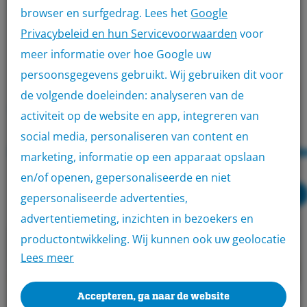
browser en surfgedrag. Lees het
Google
Privacybeleid en hun Servicevoorwaarden
voor
meer informatie over hoe Google uw
persoonsgegevens gebruikt. Wij gebruiken dit voor
de volgende doeleinden: analyseren van de
Schakelmateriaal
Zonwering
activiteit op de website en app, integreren van
social media, personaliseren van content en
Zitveegzuigmachines
Zitschro
Bekijk
Bekijk
marketing, informatie op een apparaat opslaan
en/of openen, gepersonaliseerde en niet
Bekijk
Bekijk
gepersonaliseerde advertenties,
advertentiemeting, inzichten in bezoekers en
productontwikkeling. Wij kunnen ook uw geolocatie
Lees meer
gegevens gebruiken, indien u hier toestemming
voor geeft.
Accepteren, ga naar de website